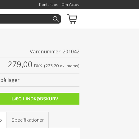
Kontakt os
Om Actoy
Varenummer:
201042
279,00
DKK
(223,20 ex. moms)
på lager
o
Specifikationer