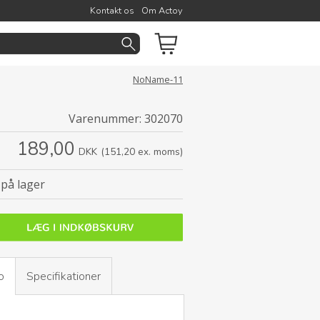
Kontakt os
Om Actoy
NoName-11
Varenummer:
302070
189,00
DKK
(151,20 ex. moms)
på lager
o
Specifikationer