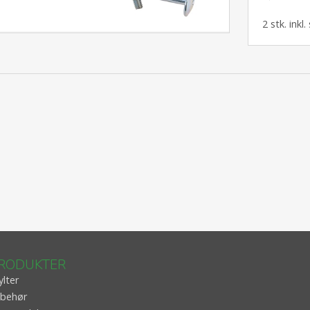
2 stk. inkl
RODUKTER
ylter
lbehør