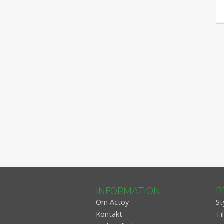
INFORMATION
P
Om Actoy
St
Kontakt
Ti