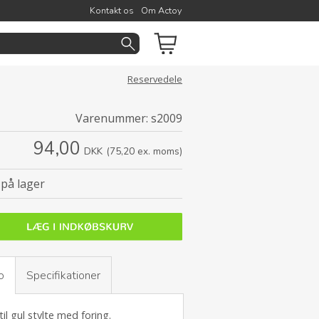
Kontakt os
Om Actoy
Reservedele
Varenummer:
s2009
94,00
DKK
(75,20 ex. moms)
på lager
o
Specifikationer
il gul stylte med foring.