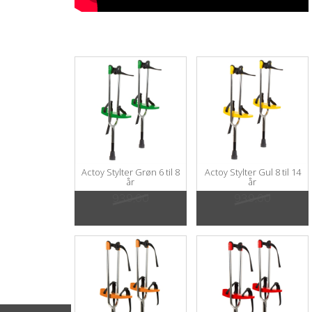
Actoy Stylter Grøn 6 til 8
Actoy Stylter Gul 8 til 14
år
år
939,00
939,00