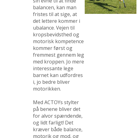
sin evne til at finde
balancen, kan man
fristes til at sige, at
det lettere kommer i
ubalance. Vejen til
kropsbevidsthed og
motorisk kompetence
kommer først og
fremmest gennem leg
med kroppen. Jo mere
interessante lege
barnet kan udfordres
i, jo bedre bliver
motorikken.
Med ACTOYs stylter
på benene bliver det
for alvor spændende,
og lidt farligt! Det
kræver både balance,
motorik og mod, og